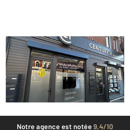
CENTURY 21 NLGIM
131A rue Jean-Baptiste Defernez
LIEVIN - 62800
Envoyer un message
Téléphoner à l'agence
Notre agence est notée
9,4/10