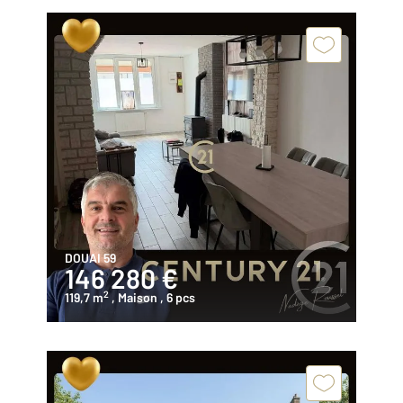
DOUAI 59
146 280 €
2
119,7 m
, Maison
, 6 pcs