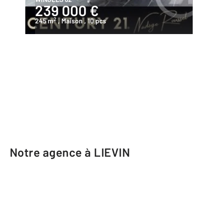
239 000 €
2
245 m
, Maison
, 10 pcs
Notre agence à LIEVIN