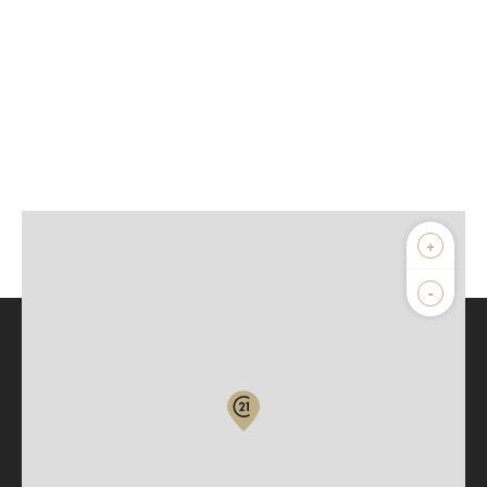
+
-
Parlons de vous, parlons biens
Votre compte :